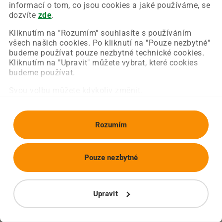
Chyba nastala na naší straně a už ji opravujeme.
informací o tom, co jsou cookies a jaké používáme, se
Zkuste prosím znovu načíst požadovanou stránku.
dozvíte
zde
.
Kliknutím na "Rozumím" souhlasíte s používáním
všech našich cookies. Po kliknutí na "Pouze nezbytné"
Obnovit stránku
Úvodní strana
budeme používat pouze nezbytné technické cookies.
Kliknutím na "Upravit" můžete vybrat, které cookies
budeme používat.
Svou volbu můžete kdykoliv změnit.
Rozumím
Pouze nezbytné
Upravit