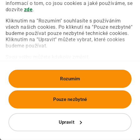
Chyba nastala na naší straně a už ji opravujeme.
informací o tom, co jsou cookies a jaké používáme, se
Zkuste prosím znovu načíst požadovanou stránku.
dozvíte
zde
.
Kliknutím na "Rozumím" souhlasíte s používáním
všech našich cookies. Po kliknutí na "Pouze nezbytné"
Obnovit stránku
Úvodní strana
budeme používat pouze nezbytné technické cookies.
Kliknutím na "Upravit" můžete vybrat, které cookies
budeme používat.
Svou volbu můžete kdykoliv změnit.
Rozumím
Pouze nezbytné
Upravit