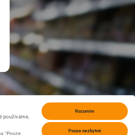
Rozumím
ké používáme,
Pouze nezbytné
na "Pouze