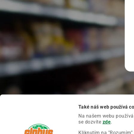
Také náš web používá c
Na našem webu používáme
se dozvíte
zde
.
Kliknutím na "Rozumím" 