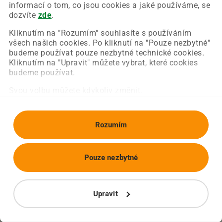
Chyba nastala na naší straně a už ji opravujeme.
informací o tom, co jsou cookies a jaké používáme, se
Zkuste prosím znovu načíst požadovanou stránku.
dozvíte
zde
.
Kliknutím na "Rozumím" souhlasíte s používáním
všech našich cookies. Po kliknutí na "Pouze nezbytné"
Obnovit stránku
Úvodní strana
budeme používat pouze nezbytné technické cookies.
Kliknutím na "Upravit" můžete vybrat, které cookies
budeme používat.
Svou volbu můžete kdykoliv změnit.
Rozumím
Pouze nezbytné
Upravit