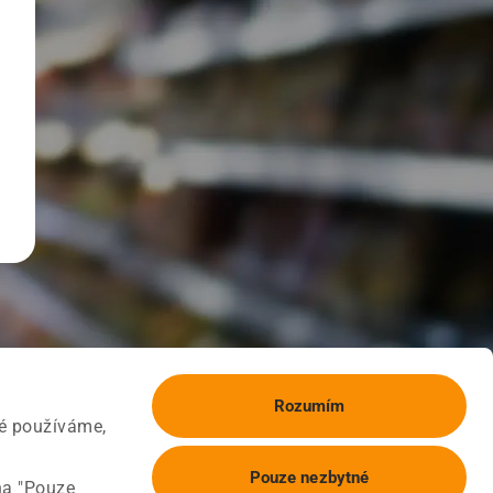
Rozumím
ké používáme,
Pouze nezbytné
na "Pouze