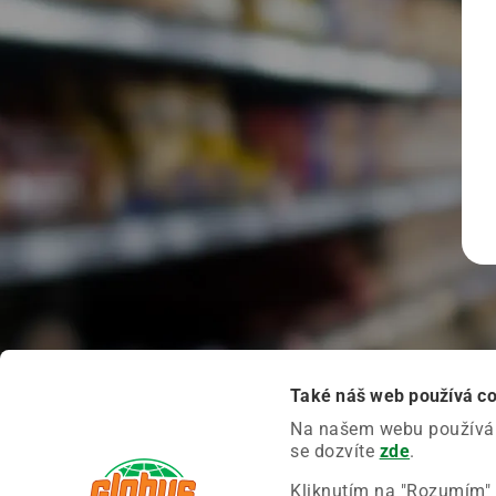
Také náš web používá c
Na našem webu používáme
se dozvíte
zde
.
Kliknutím na "Rozumím" 