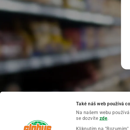
Také náš web používá c
Na našem webu používáme
se dozvíte
zde
.
Kliknutím na "Rozumím" 