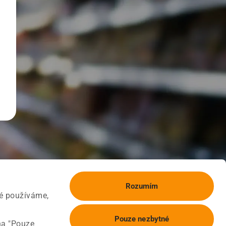
Rozumím
ké používáme,
Pouze nezbytné
na "Pouze