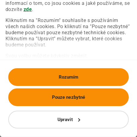
Chyba nastala na naší straně a už ji opravujeme.
informací o tom, co jsou cookies a jaké používáme, se
Zkuste prosím znovu načíst požadovanou stránku.
dozvíte
zde
.
Kliknutím na "Rozumím" souhlasíte s používáním
všech našich cookies. Po kliknutí na "Pouze nezbytné"
Obnovit stránku
Úvodní strana
budeme používat pouze nezbytné technické cookies.
Kliknutím na "Upravit" můžete vybrat, které cookies
budeme používat.
Svou volbu můžete kdykoliv změnit.
Rozumím
Pouze nezbytné
Upravit