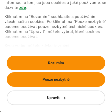
Chyba nastala na naší straně a už ji opravujeme.
informací o tom, co jsou cookies a jaké používáme, se
Zkuste prosím znovu načíst požadovanou stránku.
dozvíte
zde
.
Kliknutím na "Rozumím" souhlasíte s používáním
všech našich cookies. Po kliknutí na "Pouze nezbytné"
Obnovit stránku
Úvodní strana
budeme používat pouze nezbytné technické cookies.
Kliknutím na "Upravit" můžete vybrat, které cookies
budeme používat.
Svou volbu můžete kdykoliv změnit.
Rozumím
Pouze nezbytné
Upravit