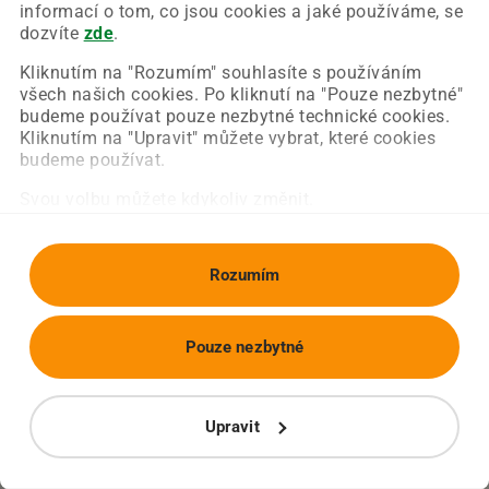
Chyba nastala na naší straně a už ji opravujeme.
informací o tom, co jsou cookies a jaké používáme, se
Zkuste prosím znovu načíst požadovanou stránku.
dozvíte
zde
.
Kliknutím na "Rozumím" souhlasíte s používáním
všech našich cookies. Po kliknutí na "Pouze nezbytné"
Obnovit stránku
Úvodní strana
budeme používat pouze nezbytné technické cookies.
Kliknutím na "Upravit" můžete vybrat, které cookies
budeme používat.
Svou volbu můžete kdykoliv změnit.
Rozumím
Pouze nezbytné
Upravit