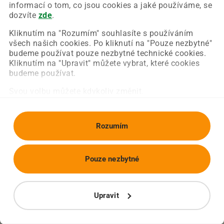
Chyba nastala na naší straně a už ji opravujeme.
informací o tom, co jsou cookies a jaké používáme, se
Zkuste prosím znovu načíst požadovanou stránku.
dozvíte
zde
.
Kliknutím na "Rozumím" souhlasíte s používáním
všech našich cookies. Po kliknutí na "Pouze nezbytné"
Obnovit stránku
Úvodní strana
budeme používat pouze nezbytné technické cookies.
Kliknutím na "Upravit" můžete vybrat, které cookies
budeme používat.
Svou volbu můžete kdykoliv změnit.
Rozumím
Pouze nezbytné
Upravit