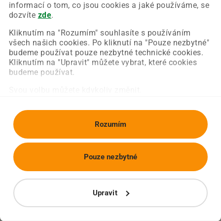
Chyba nastala na naší straně a už ji opravujeme.
informací o tom, co jsou cookies a jaké používáme, se
Zkuste prosím znovu načíst požadovanou stránku.
dozvíte
zde
.
Kliknutím na "Rozumím" souhlasíte s používáním
všech našich cookies. Po kliknutí na "Pouze nezbytné"
Obnovit stránku
Úvodní strana
budeme používat pouze nezbytné technické cookies.
Kliknutím na "Upravit" můžete vybrat, které cookies
budeme používat.
Svou volbu můžete kdykoliv změnit.
Rozumím
Pouze nezbytné
Upravit