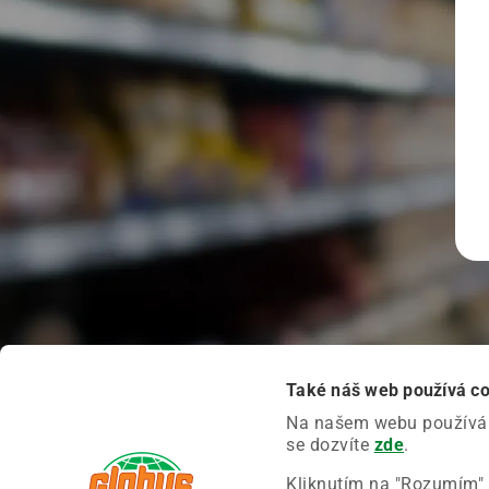
Také náš web používá c
Na našem webu používáme
se dozvíte
zde
.
Kliknutím na "Rozumím" 