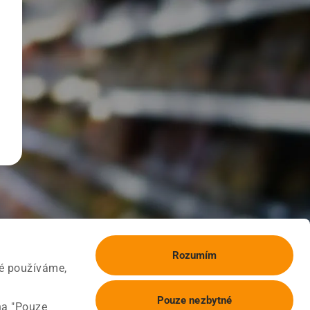
Rozumím
ké používáme,
Pouze nezbytné
na "Pouze