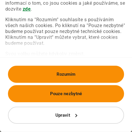
Chyba nastala na naší straně a už ji opravujeme.
informací o tom, co jsou cookies a jaké používáme, se
Zkuste prosím znovu načíst požadovanou stránku.
dozvíte
zde
.
Kliknutím na "Rozumím" souhlasíte s používáním
všech našich cookies. Po kliknutí na "Pouze nezbytné"
Obnovit stránku
Úvodní strana
budeme používat pouze nezbytné technické cookies.
Kliknutím na "Upravit" můžete vybrat, které cookies
budeme používat.
Svou volbu můžete kdykoliv změnit.
Rozumím
Pouze nezbytné
Upravit