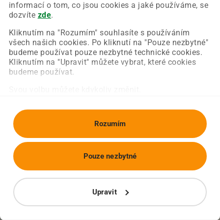
Chyba nastala na naší straně a už ji opravujeme.
informací o tom, co jsou cookies a jaké používáme, se
Zkuste prosím znovu načíst požadovanou stránku.
dozvíte
zde
.
Kliknutím na "Rozumím" souhlasíte s používáním
všech našich cookies. Po kliknutí na "Pouze nezbytné"
Obnovit stránku
Úvodní strana
budeme používat pouze nezbytné technické cookies.
Kliknutím na "Upravit" můžete vybrat, které cookies
budeme používat.
Svou volbu můžete kdykoliv změnit.
Rozumím
Pouze nezbytné
Upravit