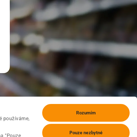
Rozumím
ké používáme,
Pouze nezbytné
na "Pouze