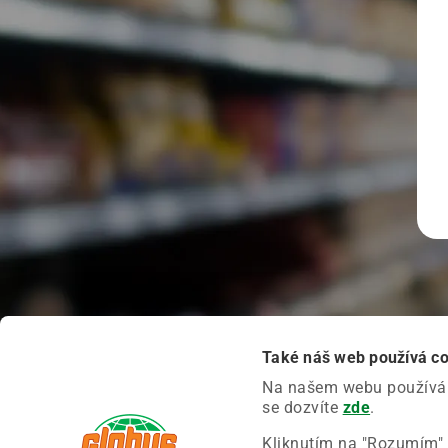
Také náš web používá c
Na našem webu používáme
se dozvíte
zde
.
Kliknutím na "Rozumím" 