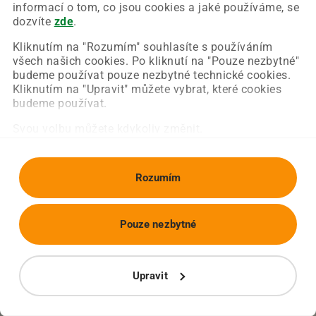
Chyba nastala na naší straně a už ji opravujeme.
informací o tom, co jsou cookies a jaké používáme, se
Zkuste prosím znovu načíst požadovanou stránku.
dozvíte
zde
.
Kliknutím na "Rozumím" souhlasíte s používáním
všech našich cookies. Po kliknutí na "Pouze nezbytné"
Obnovit stránku
Úvodní strana
budeme používat pouze nezbytné technické cookies.
Kliknutím na "Upravit" můžete vybrat, které cookies
budeme používat.
Svou volbu můžete kdykoliv změnit.
Rozumím
Pouze nezbytné
Upravit