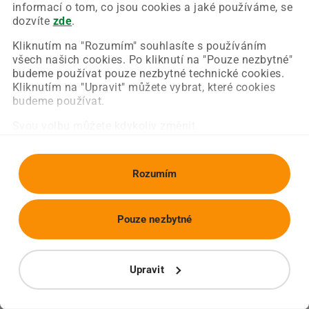
Chyba nastala na naší straně a už ji opravujeme.
informací o tom, co jsou cookies a jaké používáme, se
Zkuste prosím znovu načíst požadovanou stránku.
dozvíte
zde
.
Kliknutím na "Rozumím" souhlasíte s používáním
všech našich cookies. Po kliknutí na "Pouze nezbytné"
Obnovit stránku
Úvodní strana
budeme používat pouze nezbytné technické cookies.
Kliknutím na "Upravit" můžete vybrat, které cookies
budeme používat.
Svou volbu můžete kdykoliv změnit.
Rozumím
Pouze nezbytné
Upravit