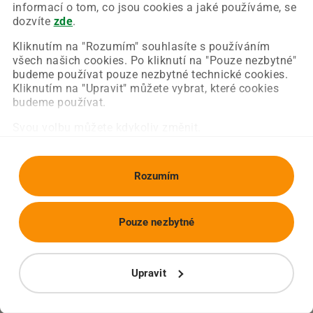
Chyba nastala na naší straně a už ji opravujeme.
informací o tom, co jsou cookies a jaké používáme, se
Zkuste prosím znovu načíst požadovanou stránku.
dozvíte
zde
.
Kliknutím na "Rozumím" souhlasíte s používáním
všech našich cookies. Po kliknutí na "Pouze nezbytné"
Obnovit stránku
Úvodní strana
budeme používat pouze nezbytné technické cookies.
Kliknutím na "Upravit" můžete vybrat, které cookies
budeme používat.
Svou volbu můžete kdykoliv změnit.
Rozumím
Pouze nezbytné
Upravit