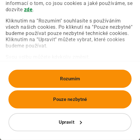
Chyba nastala na naší straně a už ji opravujeme.
informací o tom, co jsou cookies a jaké používáme, se
Zkuste prosím znovu načíst požadovanou stránku.
dozvíte
zde
.
Kliknutím na "Rozumím" souhlasíte s používáním
všech našich cookies. Po kliknutí na "Pouze nezbytné"
Obnovit stránku
Úvodní strana
budeme používat pouze nezbytné technické cookies.
Kliknutím na "Upravit" můžete vybrat, které cookies
budeme používat.
Svou volbu můžete kdykoliv změnit.
Rozumím
Pouze nezbytné
Upravit