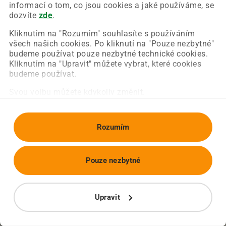
Chyba nastala na naší straně a už ji opravujeme.
informací o tom, co jsou cookies a jaké používáme, se
Zkuste prosím znovu načíst požadovanou stránku.
dozvíte
zde
.
Kliknutím na "Rozumím" souhlasíte s používáním
všech našich cookies. Po kliknutí na "Pouze nezbytné"
Obnovit stránku
Úvodní strana
budeme používat pouze nezbytné technické cookies.
Kliknutím na "Upravit" můžete vybrat, které cookies
budeme používat.
Svou volbu můžete kdykoliv změnit.
Rozumím
Pouze nezbytné
Upravit