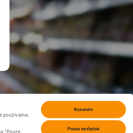
Rozumím
ké používáme,
Pouze nezbytné
na "Pouze