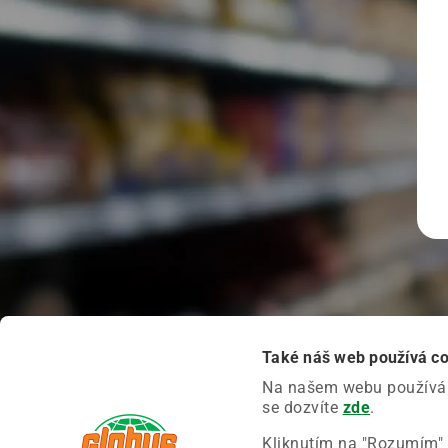
Také náš web používá c
Na našem webu používáme
se dozvíte
zde
.
Kliknutím na "Rozumím" 