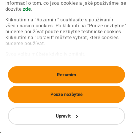
Chyba nastala na naší straně a už ji opravujeme.
informací o tom, co jsou cookies a jaké používáme, se
Zkuste prosím znovu načíst požadovanou stránku.
dozvíte
zde
.
Kliknutím na "Rozumím" souhlasíte s používáním
všech našich cookies. Po kliknutí na "Pouze nezbytné"
Obnovit stránku
Úvodní strana
budeme používat pouze nezbytné technické cookies.
Kliknutím na "Upravit" můžete vybrat, které cookies
budeme používat.
Svou volbu můžete kdykoliv změnit.
Rozumím
Pouze nezbytné
Upravit