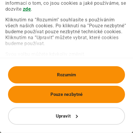
Chyba nastala na naší straně a už ji opravujeme.
informací o tom, co jsou cookies a jaké používáme, se
Zkuste prosím znovu načíst požadovanou stránku.
dozvíte
zde
.
Kliknutím na "Rozumím" souhlasíte s používáním
všech našich cookies. Po kliknutí na "Pouze nezbytné"
Obnovit stránku
Úvodní strana
budeme používat pouze nezbytné technické cookies.
Kliknutím na "Upravit" můžete vybrat, které cookies
budeme používat.
Svou volbu můžete kdykoliv změnit.
Rozumím
Pouze nezbytné
Upravit