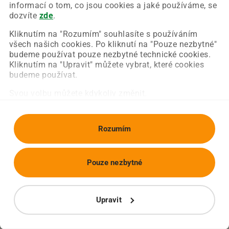
Chyba nastala na naší straně a už ji opravujeme.
informací o tom, co jsou cookies a jaké používáme, se
Zkuste prosím znovu načíst požadovanou stránku.
dozvíte
zde
.
Kliknutím na "Rozumím" souhlasíte s používáním
všech našich cookies. Po kliknutí na "Pouze nezbytné"
Obnovit stránku
Úvodní strana
budeme používat pouze nezbytné technické cookies.
Kliknutím na "Upravit" můžete vybrat, které cookies
budeme používat.
Svou volbu můžete kdykoliv změnit.
Rozumím
Pouze nezbytné
Upravit