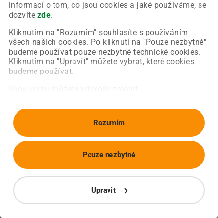
Chyba nastala na naší straně a už ji opravujeme.
informací o tom, co jsou cookies a jaké používáme, se
Zkuste prosím znovu načíst požadovanou stránku.
dozvíte
zde
.
Kliknutím na "Rozumím" souhlasíte s používáním
všech našich cookies. Po kliknutí na "Pouze nezbytné"
Obnovit stránku
Úvodní strana
budeme používat pouze nezbytné technické cookies.
Kliknutím na "Upravit" můžete vybrat, které cookies
budeme používat.
Svou volbu můžete kdykoliv změnit.
Rozumím
Pouze nezbytné
Upravit