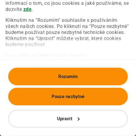
Chyba nastala na naší straně a už ji opravujeme.
informací o tom, co jsou cookies a jaké používáme, se
Zkuste prosím znovu načíst požadovanou stránku.
dozvíte
zde
.
Kliknutím na "Rozumím" souhlasíte s používáním
všech našich cookies. Po kliknutí na "Pouze nezbytné"
Obnovit stránku
Úvodní strana
budeme používat pouze nezbytné technické cookies.
Kliknutím na "Upravit" můžete vybrat, které cookies
budeme používat.
Svou volbu můžete kdykoliv změnit.
Rozumím
Pouze nezbytné
Upravit