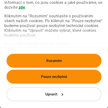
Chyba nastala na naší straně a už ji opravujeme.
informací o tom, co jsou cookies a jaké používáme, se
Zkuste prosím znovu načíst požadovanou stránku.
dozvíte
zde
.
Kliknutím na "Rozumím" souhlasíte s používáním
všech našich cookies. Po kliknutí na "Pouze nezbytné"
Obnovit stránku
Úvodní strana
budeme používat pouze nezbytné technické cookies.
Kliknutím na "Upravit" můžete vybrat, které cookies
budeme používat.
Svou volbu můžete kdykoliv změnit.
Rozumím
Pouze nezbytné
Upravit