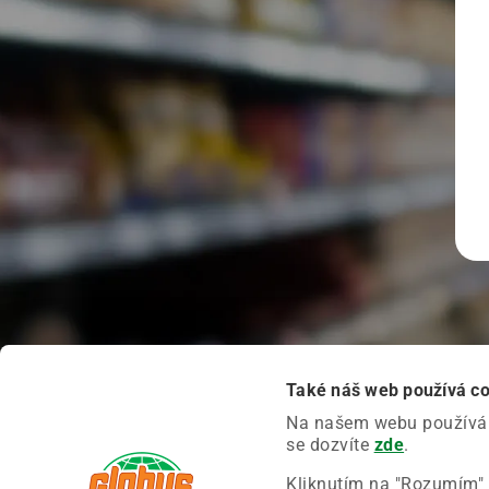
Také náš web používá c
Na našem webu používáme
se dozvíte
zde
.
Kliknutím na "Rozumím" 