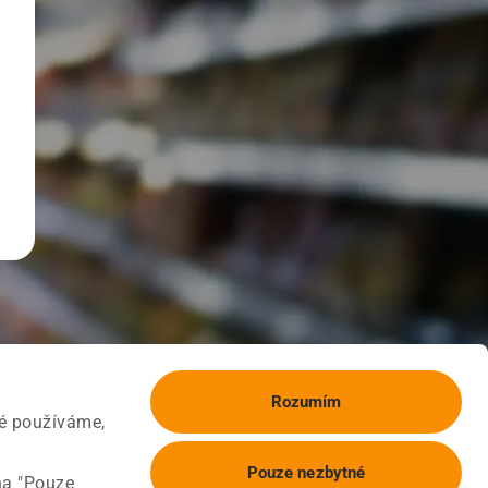
Rozumím
ké používáme,
Pouze nezbytné
na "Pouze