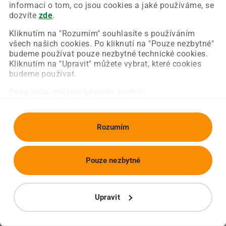
Chyba nastala na naší straně a už ji opravujeme.
informací o tom, co jsou cookies a jaké používáme, se
Zkuste prosím znovu načíst požadovanou stránku.
dozvíte
zde
.
Kliknutím na "Rozumím" souhlasíte s používáním
všech našich cookies. Po kliknutí na "Pouze nezbytné"
Obnovit stránku
Úvodní strana
budeme používat pouze nezbytné technické cookies.
Kliknutím na "Upravit" můžete vybrat, které cookies
budeme používat.
Svou volbu můžete kdykoliv změnit.
Rozumím
Pouze nezbytné
Upravit