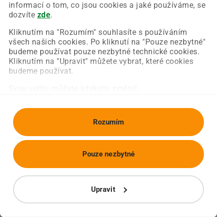
Chyba nastala na naší straně a už ji opravujeme.
informací o tom, co jsou cookies a jaké používáme, se
Zkuste prosím znovu načíst požadovanou stránku.
dozvíte
zde
.
Kliknutím na "Rozumím" souhlasíte s používáním
všech našich cookies. Po kliknutí na "Pouze nezbytné"
Obnovit stránku
Úvodní strana
budeme používat pouze nezbytné technické cookies.
Kliknutím na "Upravit" můžete vybrat, které cookies
budeme používat.
Svou volbu můžete kdykoliv změnit.
Rozumím
Pouze nezbytné
Upravit