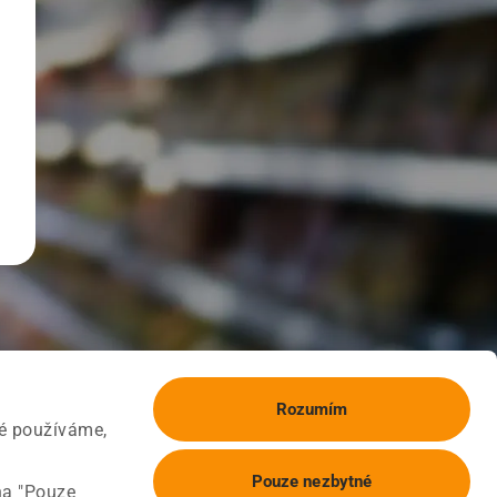
Rozumím
ké používáme,
Pouze nezbytné
na "Pouze