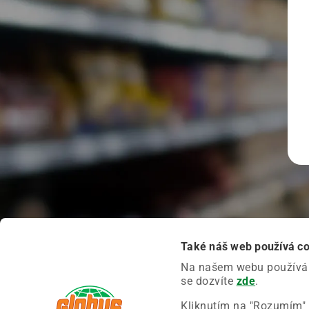
Také náš web používá c
Na našem webu používáme
se dozvíte
zde
.
Kliknutím na "Rozumím" 