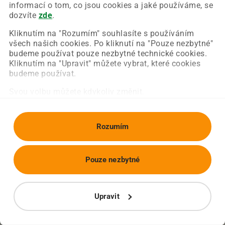
Chyba nastala na naší straně a už ji opravujeme.
informací o tom, co jsou cookies a jaké používáme, se
Zkuste prosím znovu načíst požadovanou stránku.
dozvíte
zde
.
Kliknutím na "Rozumím" souhlasíte s používáním
všech našich cookies. Po kliknutí na "Pouze nezbytné"
Obnovit stránku
Úvodní strana
budeme používat pouze nezbytné technické cookies.
Kliknutím na "Upravit" můžete vybrat, které cookies
budeme používat.
Svou volbu můžete kdykoliv změnit.
Rozumím
Pouze nezbytné
Upravit