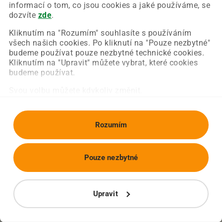
Chyba nastala na naší straně a už ji opravujeme.
informací o tom, co jsou cookies a jaké používáme, se
Zkuste prosím znovu načíst požadovanou stránku.
dozvíte
zde
.
Kliknutím na "Rozumím" souhlasíte s používáním
všech našich cookies. Po kliknutí na "Pouze nezbytné"
Obnovit stránku
Úvodní strana
budeme používat pouze nezbytné technické cookies.
Kliknutím na "Upravit" můžete vybrat, které cookies
budeme používat.
Svou volbu můžete kdykoliv změnit.
Rozumím
Pouze nezbytné
Upravit