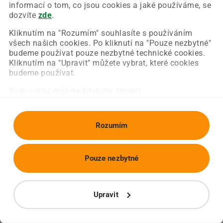
Chyba nastala na naší straně a už ji opravujeme.
informací o tom, co jsou cookies a jaké používáme, se
Zkuste prosím znovu načíst požadovanou stránku.
dozvíte
zde
.
Kliknutím na "Rozumím" souhlasíte s používáním
všech našich cookies. Po kliknutí na "Pouze nezbytné"
Obnovit stránku
Úvodní strana
budeme používat pouze nezbytné technické cookies.
Kliknutím na "Upravit" můžete vybrat, které cookies
budeme používat.
Svou volbu můžete kdykoliv změnit.
Rozumím
Pouze nezbytné
Upravit