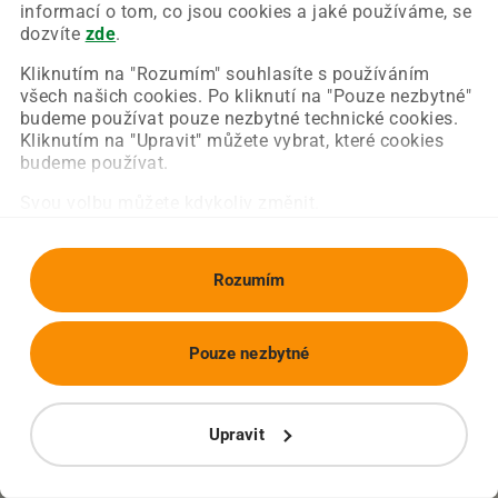
Chyba nastala na naší straně a už ji opravujeme.
informací o tom, co jsou cookies a jaké používáme, se
Zkuste prosím znovu načíst požadovanou stránku.
dozvíte
zde
.
Kliknutím na "Rozumím" souhlasíte s používáním
všech našich cookies. Po kliknutí na "Pouze nezbytné"
Obnovit stránku
Úvodní strana
budeme používat pouze nezbytné technické cookies.
Kliknutím na "Upravit" můžete vybrat, které cookies
budeme používat.
Svou volbu můžete kdykoliv změnit.
Rozumím
Pouze nezbytné
Upravit