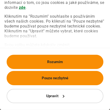
Chyba nastala na naší straně a už ji opravujeme.
informací o tom, co jsou cookies a jaké používáme, se
Zkuste prosím znovu načíst požadovanou stránku.
dozvíte
zde
.
Kliknutím na "Rozumím" souhlasíte s používáním
všech našich cookies. Po kliknutí na "Pouze nezbytné"
Obnovit stránku
Úvodní strana
budeme používat pouze nezbytné technické cookies.
Kliknutím na "Upravit" můžete vybrat, které cookies
budeme používat.
Svou volbu můžete kdykoliv změnit.
Rozumím
Pouze nezbytné
Upravit