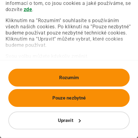
Chyba nastala na naší straně a už ji opravujeme.
informací o tom, co jsou cookies a jaké používáme, se
Zkuste prosím znovu načíst požadovanou stránku.
dozvíte
zde
.
Kliknutím na "Rozumím" souhlasíte s používáním
všech našich cookies. Po kliknutí na "Pouze nezbytné"
Obnovit stránku
Úvodní strana
budeme používat pouze nezbytné technické cookies.
Kliknutím na "Upravit" můžete vybrat, které cookies
budeme používat.
Svou volbu můžete kdykoliv změnit.
Rozumím
Pouze nezbytné
Upravit