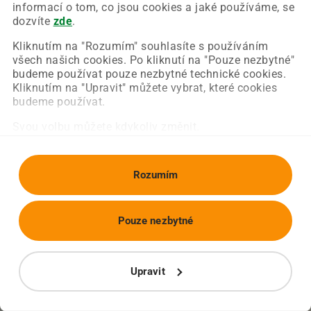
Chyba nastala na naší straně a už ji opravujeme.
informací o tom, co jsou cookies a jaké používáme, se
Zkuste prosím znovu načíst požadovanou stránku.
dozvíte
zde
.
Kliknutím na "Rozumím" souhlasíte s používáním
všech našich cookies. Po kliknutí na "Pouze nezbytné"
Obnovit stránku
Úvodní strana
budeme používat pouze nezbytné technické cookies.
Kliknutím na "Upravit" můžete vybrat, které cookies
budeme používat.
Svou volbu můžete kdykoliv změnit.
Rozumím
Pouze nezbytné
Upravit