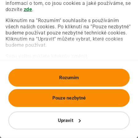
Chyba nastala na naší straně a už ji opravujeme.
informací o tom, co jsou cookies a jaké používáme, se
Zkuste prosím znovu načíst požadovanou stránku.
dozvíte
zde
.
Kliknutím na "Rozumím" souhlasíte s používáním
všech našich cookies. Po kliknutí na "Pouze nezbytné"
Obnovit stránku
Úvodní strana
budeme používat pouze nezbytné technické cookies.
Kliknutím na "Upravit" můžete vybrat, které cookies
budeme používat.
Svou volbu můžete kdykoliv změnit.
Rozumím
Pouze nezbytné
Upravit