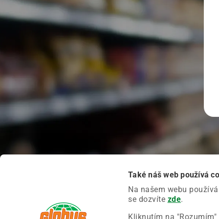
Také náš web používá c
Na našem webu používáme
se dozvíte
zde
.
Kliknutím na "Rozumím" 