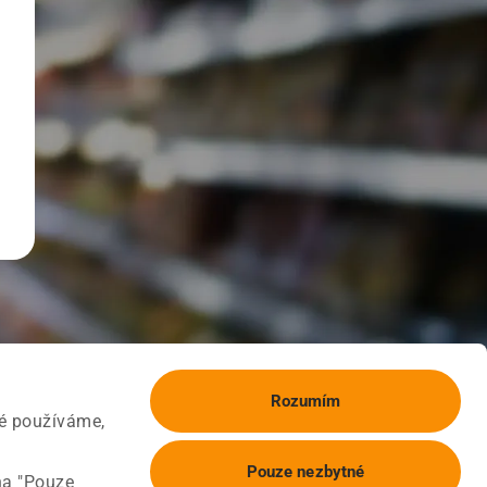
Rozumím
ké používáme,
Pouze nezbytné
na "Pouze