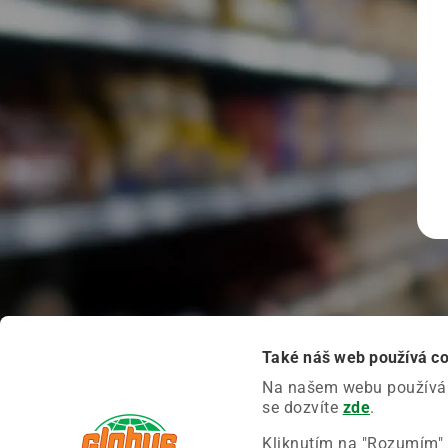
Také náš web používá c
Na našem webu používáme
se dozvíte
zde
.
Kliknutím na "Rozumím" 