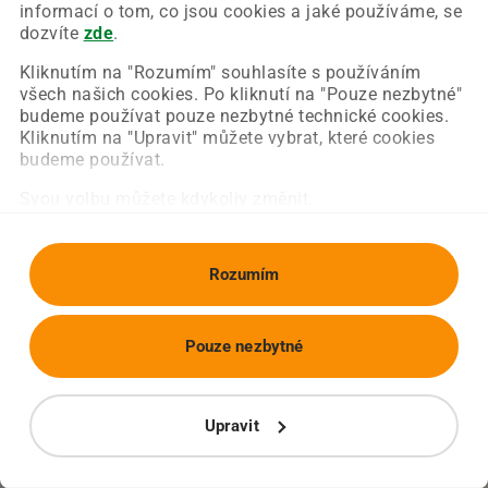
Chyba nastala na naší straně a už ji opravujeme.
informací o tom, co jsou cookies a jaké používáme, se
Zkuste prosím znovu načíst požadovanou stránku.
dozvíte
zde
.
Kliknutím na "Rozumím" souhlasíte s používáním
všech našich cookies. Po kliknutí na "Pouze nezbytné"
Obnovit stránku
Úvodní strana
budeme používat pouze nezbytné technické cookies.
Kliknutím na "Upravit" můžete vybrat, které cookies
budeme používat.
Svou volbu můžete kdykoliv změnit.
Rozumím
Pouze nezbytné
Upravit