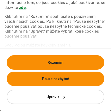
Chyba nastala na naší straně a už ji opravujeme.
informací o tom, co jsou cookies a jaké používáme, se
Zkuste prosím znovu načíst požadovanou stránku.
dozvíte
zde
.
Kliknutím na "Rozumím" souhlasíte s používáním
všech našich cookies. Po kliknutí na "Pouze nezbytné"
Obnovit stránku
Úvodní strana
budeme používat pouze nezbytné technické cookies.
Kliknutím na "Upravit" můžete vybrat, které cookies
budeme používat.
Svou volbu můžete kdykoliv změnit.
Rozumím
Pouze nezbytné
Upravit