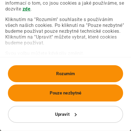
Chyba nastala na naší straně a už ji opravujeme.
informací o tom, co jsou cookies a jaké používáme, se
Zkuste prosím znovu načíst požadovanou stránku.
dozvíte
zde
.
Kliknutím na "Rozumím" souhlasíte s používáním
všech našich cookies. Po kliknutí na "Pouze nezbytné"
Obnovit stránku
Úvodní strana
budeme používat pouze nezbytné technické cookies.
Kliknutím na "Upravit" můžete vybrat, které cookies
budeme používat.
Svou volbu můžete kdykoliv změnit.
Rozumím
Pouze nezbytné
Upravit