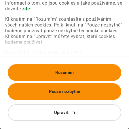
Chyba nastala na naší straně a už ji opravujeme.
informací o tom, co jsou cookies a jaké používáme, se
Zkuste prosím znovu načíst požadovanou stránku.
dozvíte
zde
.
Kliknutím na "Rozumím" souhlasíte s používáním
všech našich cookies. Po kliknutí na "Pouze nezbytné"
Obnovit stránku
Úvodní strana
budeme používat pouze nezbytné technické cookies.
Kliknutím na "Upravit" můžete vybrat, které cookies
budeme používat.
Svou volbu můžete kdykoliv změnit.
Rozumím
Pouze nezbytné
Upravit