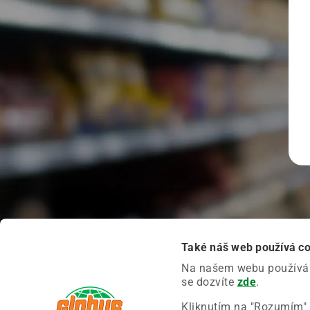
Také náš web používá c
Na našem webu používáme
se dozvíte
zde
.
Kliknutím na "Rozumím" 