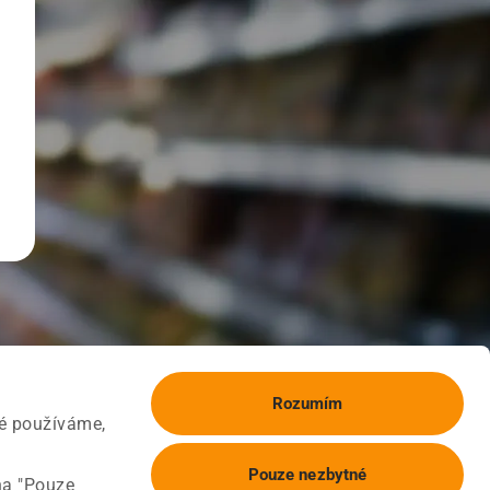
Rozumím
ké používáme,
Pouze nezbytné
na "Pouze