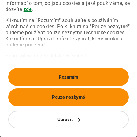
Chyba nastala na naší straně a už ji opravujeme.
informací o tom, co jsou cookies a jaké používáme, se
Zkuste prosím znovu načíst požadovanou stránku.
dozvíte
zde
.
Kliknutím na "Rozumím" souhlasíte s používáním
všech našich cookies. Po kliknutí na "Pouze nezbytné"
Obnovit stránku
Úvodní strana
budeme používat pouze nezbytné technické cookies.
Kliknutím na "Upravit" můžete vybrat, které cookies
budeme používat.
Svou volbu můžete kdykoliv změnit.
Rozumím
Pouze nezbytné
Upravit