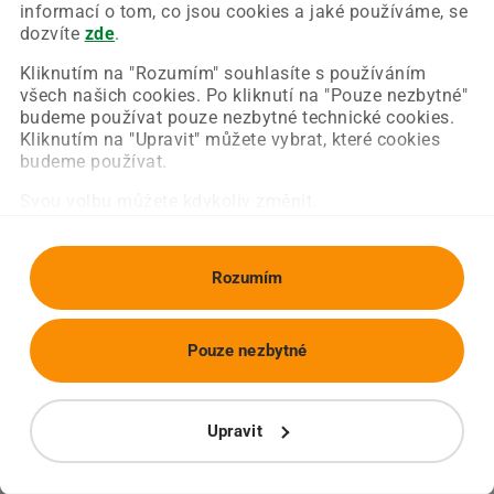
Chyba nastala na naší straně a už ji opravujeme.
informací o tom, co jsou cookies a jaké používáme, se
Zkuste prosím znovu načíst požadovanou stránku.
dozvíte
zde
.
Kliknutím na "Rozumím" souhlasíte s používáním
všech našich cookies. Po kliknutí na "Pouze nezbytné"
Obnovit stránku
Úvodní strana
budeme používat pouze nezbytné technické cookies.
Kliknutím na "Upravit" můžete vybrat, které cookies
budeme používat.
Svou volbu můžete kdykoliv změnit.
Rozumím
Pouze nezbytné
Upravit