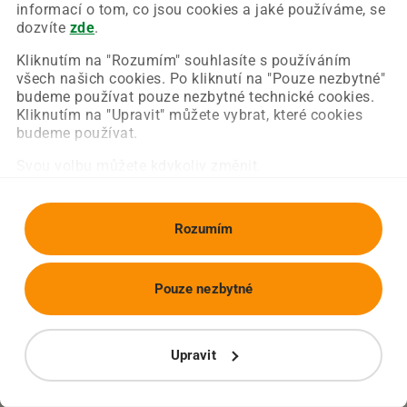
Chyba nastala na naší straně a už ji opravujeme.
informací o tom, co jsou cookies a jaké používáme, se
Zkuste prosím znovu načíst požadovanou stránku.
dozvíte
zde
.
Kliknutím na "Rozumím" souhlasíte s používáním
všech našich cookies. Po kliknutí na "Pouze nezbytné"
Obnovit stránku
Úvodní strana
budeme používat pouze nezbytné technické cookies.
Kliknutím na "Upravit" můžete vybrat, které cookies
budeme používat.
Svou volbu můžete kdykoliv změnit.
Rozumím
Pouze nezbytné
Upravit