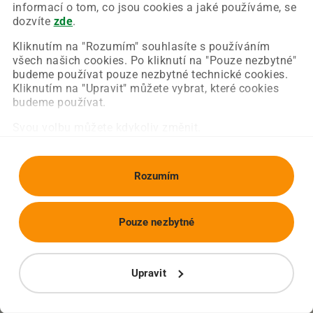
Chyba nastala na naší straně a už ji opravujeme.
informací o tom, co jsou cookies a jaké používáme, se
Zkuste prosím znovu načíst požadovanou stránku.
dozvíte
zde
.
Kliknutím na "Rozumím" souhlasíte s používáním
všech našich cookies. Po kliknutí na "Pouze nezbytné"
Obnovit stránku
Úvodní strana
budeme používat pouze nezbytné technické cookies.
Kliknutím na "Upravit" můžete vybrat, které cookies
budeme používat.
Svou volbu můžete kdykoliv změnit.
Rozumím
Pouze nezbytné
Upravit